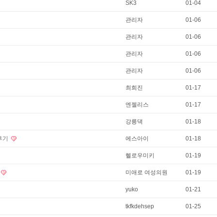
SK3
01-04
관리자
01-06
관리자
01-06
관리자
01-06
관리자
01-06
최희진
01-17
엔젤리스
01-17
강릉댁
01-18
 후기
에스아이
01-18
헬로우미키
01-19
미애로 여성의원
01-19
yuko
01-21
tkfkdehsep
01-25