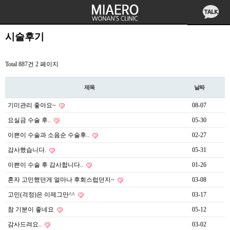
시술후기
Total 887건
2 페이지
제목
날짜
기미관리 좋아요~
08-07
요실금 수술 후..
05-30
이쁜이 수술과 소음순 수술후..
02-27
감사했습니다.
05-31
이쁜이 수술 후 감사합니다..
01-26
혼자 고민했던게 얼마나 후회스럽던지~
03-08
고민(걱정)은 이제그만^^
03-17
참 기분이 좋네요
05-12
감사드려요..
03-02