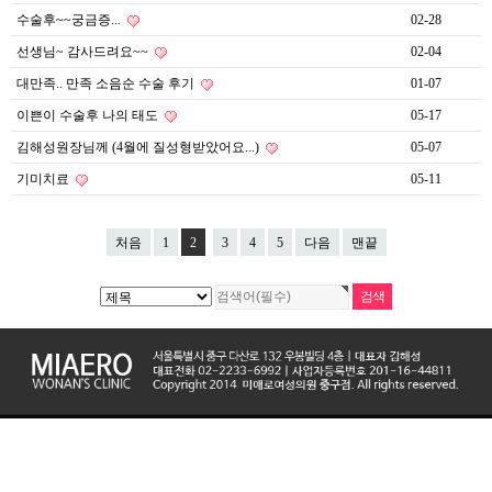
수술후~~궁금증...
02-28
선생님~ 감사드려요~~
02-04
대만족.. 만족 소음순 수술 후기
01-07
이쁜이 수술후 나의 태도
05-17
김해성원장님께 (4월에 질성형받았어요...)
05-07
기미치료
05-11
처음
1
2
3
4
5
다음
맨끝