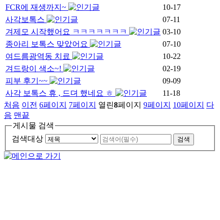
FCR에 재생까지~
10-17
사각보톡스
07-11
겨제모 시작했어요 ㅋㅋㅋㅋㅋㅋㅋ
03-10
종아리 보톡스 맞았어요
07-10
여드름광역동 치료
10-22
겨드랑이 색소~!
02-19
피부 후기~~
09-09
사각 보톡스 휴 , 드뎌 했네요 ㅎ
11-18
처음
이전
6
페이지
7
페이지
열린
8
페이지
9
페이지
10
페이지
다
음
맨끝
게시물 검색
검색대상