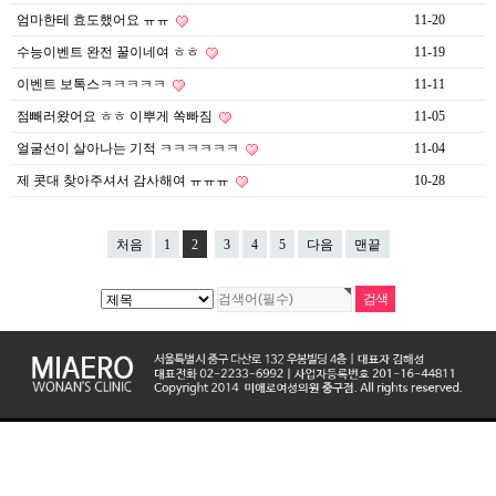
엄마한테 효도했어요 ㅠㅠ
11-20
수능이벤트 완전 꿀이네여 ㅎㅎ
11-19
이벤트 보톡스ㅋㅋㅋㅋㅋ
11-11
점빼러왔어요 ㅎㅎ 이뿌게 쏙빠짐
11-05
얼굴선이 살아나는 기적 ㅋㅋㅋㅋㅋㅋ
11-04
제 콧대 찾아주셔서 감사해여 ㅠㅠㅠ
10-28
처음
1
2
3
4
5
다음
맨끝