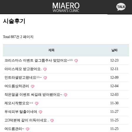
시술후기
Total 887건
2 페이지
제목
날짜
크리스마스 이벤트 걸그룹주사 맞았어요~^^
12-23
아이스제모 받고왔어요.
12-11
인트라셀받고왔네요^^~
12-09
여드름상처관리
12-04
작은얼굴 이벤트 싸길래 받아봤어요~
12-03
제모시작했오요><
11-30
푸석피부 탈출이네여
11-27
고3덕분에 같이 이득이네요 .
11-25
여드름관리~
11-25