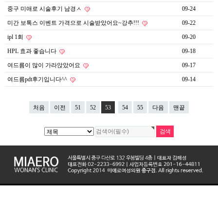
중구 미애로 시술후기 남경ㅅ
09-24
미간 보톡스 이벤트 가격으로 시술받았어요~강추!!!
09-22
ipl 1회
09-20
HPL 효과 좋습니다
09-18
여드름이 많이 가라앉았어요
09-17
여드름pdt후기입니다^^
09-14
처음
이전
51
52
53
54
55
다음
맨끝