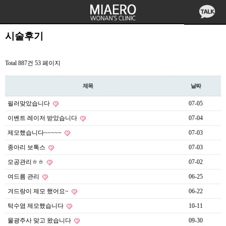
시술후기
Total 887건
53 페이지
제목
날짜
필러맞았습니다
07-05
이벤트 레이저 받았습니다
07-04
제모했습니다~~~~~
07-03
종아리 보톡스
07-03
모공관리ㅎㅎ
07-02
여드름 관리
06-25
겨드랑이 제모 했어요~
06-22
턱수염 제모했습니다
10-11
물광주사 맞고 왔습니다
09-30