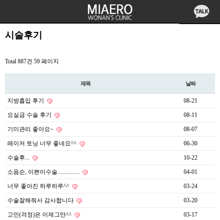
시술후기
Total 887건
59 페이지
제목
날짜
지방흡입 후기
08-21
요실금 수술 후기
08-11
기미관리 좋아요~
08-07
레이저 토닝 너무 좋네요^^
06-30
수술후...
10-22
소음순, 이쁜이수술...............
04-01
너무 좋아진 하루하루^^
03-24
수술잘해줘서 감사합니다
03-20
고민(걱정)은 이제그만^^
03-17