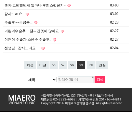
혼자 고민했던게 얼마나 후회스럽던지~
03-08
감사드려요..
03-02
수술후~~궁금증...
02-28
이쁜이수술후~~달라진것이 많아요
02-27
이쁜이 수술과 소음순 수술후..
02-27
선생님~ 감사드려요~~
02-04
처음
이전
56
57
58
59
60
맨끝